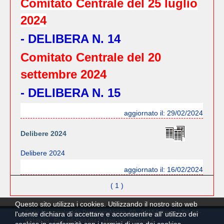
Comitato Centrale del 25 luglio
2024
- DELIBERA N. 14
Comitato Centrale del 20
settembre 2024
- DELIBERA N. 15
aggiornato il: 29/02/2024
Delibere 2024
Delibere 2024
aggiornato il: 16/02/2024
( 1 )
Questo sito utilizza i cookies. Utilizzando il nostro sito web
Sede Nazionale: Via Prospero Alpino, 69 - 00154 Roma | Tel.:06-
l'utente dichiara di accettare e acconsentire all' utilizzo dei
5818638 Fax.:06-5894847 Mail: info@ospol.it