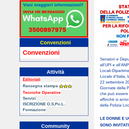
Convenzioni
Convenzioni
Senatori e Deput
all’UPI e all’AN
Locali-Dipartime
Attività
Locale d’Italia,
Editoriali
22 settembre 20
Rassegna stampa
Giornate della P
Tecniche Operative
che può essere l
Servizi
affinchè si arri
ISCRIZIONE O.S.Po.L.
della Polizia Lo
Formazione
LE DONNE E U
SONO INVITAT
Community