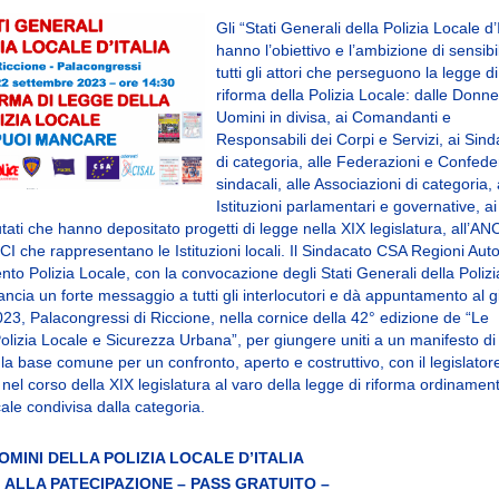
Gli “Stati Generali della Polizia Locale d’I
hanno l’obiettivo e l’ambizione di sensibi
tutti gli attori che perseguono la legge di
riforma della Polizia Locale: dalle Donne
Uomini in divisa, ai Comandanti e
Responsabili dei Corpi e Servizi, ai Sind
di categoria, alle Federazioni e Confede
sindacali, alle Associazioni di categoria, 
Istituzioni parlamentari e governative, ai
ati che hanno depositato progetti di legge nella XIX legislatura, all’ANC
PCI che rappresentano le Istituzioni locali. Il Sindacato CSA Regioni Au
nto Polizia Locale, con la convocazione degli Stati Generali della Polizi
 lancia un forte messaggio a tutti gli interlocutori e dà appuntamento al 
23, Palacongressi di Riccione, nella cornice della 42° edizione de “Le
olizia Locale e Sicurezza Urbana”, per giungere uniti a un manifesto di 
a base comune per un confronto, aperto e costruttivo, con il legislator
vi nel corso della XIX legislatura al varo della legge di riforma ordinamen
cale condivisa dalla categoria.
OMINI DELLA POLIZIA LOCALE D’ITALIA
I ALLA PATECIPAZIONE – PASS GRATUITO –