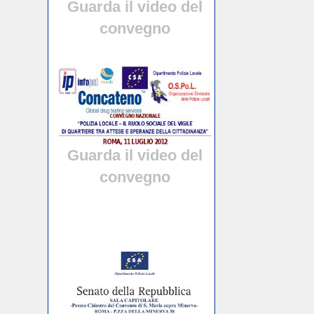
Guarda il video del
convegno
Guarda il video del
convegno