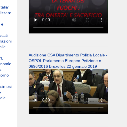
talia”
lizzare
 e
acati
razioni
alle
Audizione CSA Dipartimento Polizia Locale -
I,
OSPOL Parlamento Europeo Petizione n.
tonomie
0696/2016 Bruxelles 22 gennaio 2019
a
giorno
sintesi
e
tale