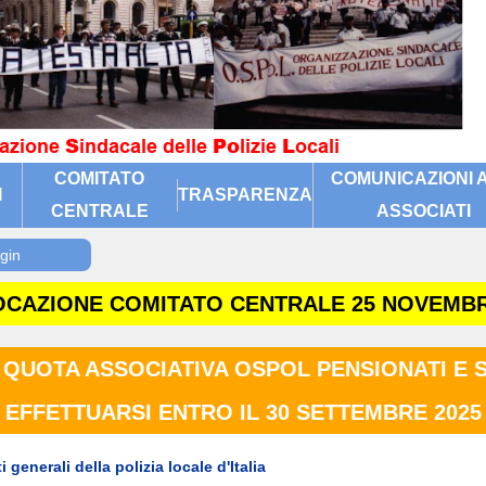
COMITATO
COMUNICAZIONI A
I
TRASPARENZA
CENTRALE
ASSOCIATI
CAZIONE COMITATO CENTRALE 25 NOVEMBR
 QUOTA ASSOCIATIVA OSPOL PENSIONATI E 
EFFETTUARSI ENTRO IL 30 SETTEMBRE 2025
 generali della polizia locale d'Italia