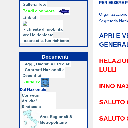
PER ESSERE P
Galleria foto
Bandi e concorsi
Organizzazione:
Link utili
Segreteria Nazi
Richieste di mobilità
APRI E 
Vedi le richieste
Inserisci la tua richiesta
GENERAL
Documenti
RELAZIO
Leggi, Decreti e Circolari
LULLI
I Contratti Nazionali e
Decentrati
Giuridico
INNO NA
Dal Nazionale
Convegni
Attivita'
SALUTO 
Sindacale
Aree Regionali &
SALUTO 
Metropolitane