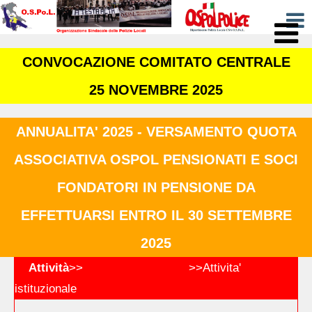
CONVOCAZIONE COMITATO CENTRALE
25 NOVEMBRE 2025
ANNUALITA' 2025 - VERSAMENTO QUOTA
ASSOCIATIVA OSPOL PENSIONATI E SOCI
FONDATORI IN PENSIONE DA
EFFETTUARSI ENTRO IL 30 SETTEMBRE
2025
Attività
>>
Tecniche Operative
>>
Attivita'
istituzionale