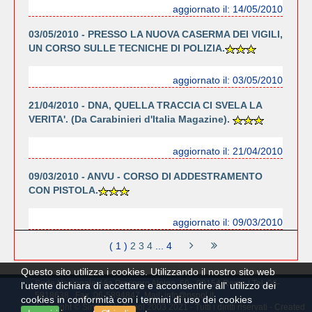
aggiornato il: 14/05/2010
03/05/2010 - PRESSO LA NUOVA CASERMA DEI VIGILI,
UN CORSO SULLE TECNICHE DI POLIZIA.
aggiornato il: 03/05/2010
21/04/2010 - DNA, QUELLA TRACCIA CI SVELA LA
VERITA'. (Da Carabinieri d'Italia Magazine).
aggiornato il: 21/04/2010
09/03/2010 - ANVU - CORSO DI ADDESTRAMENTO
CON PISTOLA.
aggiornato il: 09/03/2010
( 1 )
2
3
4
... 4
Questo sito utilizza i cookies. Utilizzando il nostro sito web
Sede Nazionale: Via Prospero Alpino, 69 - 00154 Roma | Tel.:06-
l'utente dichiara di accettare e acconsentire all' utilizzo dei
5818638 Fax.:06-5894847 Mail: info@ospol.it
cookies in conformità con i termini di uso dei cookies
Copyright © Sindacato Ospol 2003 2021 - Tutti i diritti riservati - Created