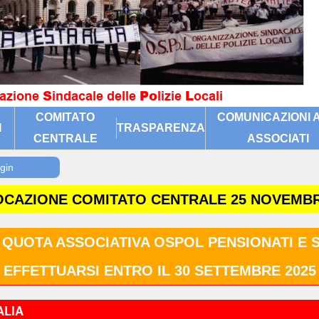
COMITATO
COMUNICAZIONI A
I
TRASPARENZA
CENTRALE
ASSOCIATI
CAZIONE COMITATO CENTRALE 25 NOVEMBR
 QUOTA ASSOCIATIVA OSPOL PENSIONATI E 
EFFETTUARSI ENTRO IL 30 SETTEMBRE 2025
ALIA