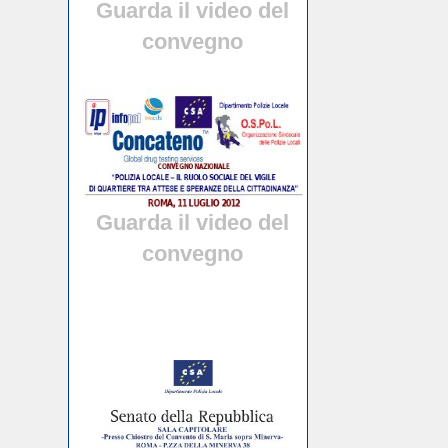
Guarda il video del
convegno
Guarda il video del
convegno