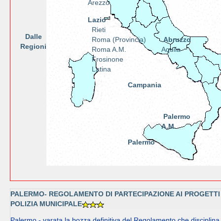
Arezzo
Lazio
Rieti
Dalle
Roma (Provincia)
Abruzzo
Regioni
Roma A.M.
Aquila
Frosinone
Latina
Campania
Palermo
A.M.
Palermo
PALERMO- REGOLAMENTO DI PARTECIPAZIONE AI PROGETTI 
POLIZIA MUNICIPALE
Palermo - varata la bozza definitiva del Regolamento che disciplina 