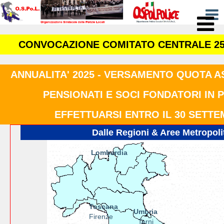
CONVOCAZIONE COMITATO CENTRALE 25
ANNUALITA' 2025 - VERSAMENTO QUOTA A
PENSIONATI E SOCI FONDATORI IN 
EFFETTUARSI ENTRO IL 30 SETTE
Dalle Regioni & Aree Metropoli
Lombardia
Toscana
Umbria
Firenze
Terni