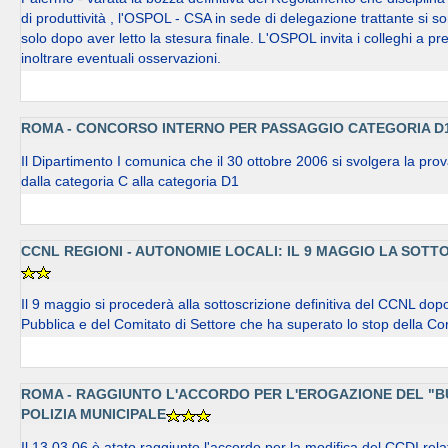
di produttività , l'OSPOL - CSA in sede di delegazione trattante si so
solo dopo aver letto la stesura finale. L'OSPOL invita i colleghi a pr
inoltrare eventuali osservazioni.
ROMA - CONCORSO INTERNO PER PASSAGGIO CATEGORIA D
Il Dipartimento I comunica che il 30 ottobre 2006 si svolgera la prov
dalla categoria C alla categoria D1
CCNL REGIONI - AUTONOMIE LOCALI: IL 9 MAGGIO LA SOTTO
Il 9 maggio si procederà alla sottoscrizione definitiva del CCNL dop
Pubblica e del Comitato di Settore che ha superato lo stop della Cor
ROMA - RAGGIUNTO L'ACCORDO PER L'EROGAZIONE DEL "B
POLIZIA MUNICIPALE
Il 13.03.06 è atato raggiunto l'accordo per la modifica del CCDI rel